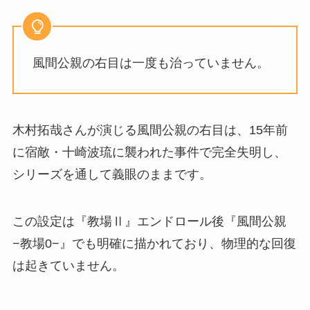
風間公親
の右目は一度も治っていません。
木村拓哉さんが演じる
風間公親
の右目は、15年前
に宿敵・十崎波琉に襲われた事件で完全失明し、
シリーズを通して義眼のままです。
この設定は
『教場Ⅱ』エンドロール後
『風間公親
−教場0−』
でも明確に描かれており、物理的な回復
は起きていません。