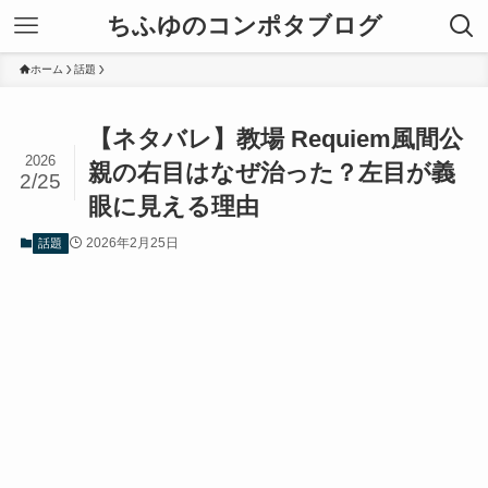
ちふゆのコンポタブログ
ホーム
話題
【ネタバレ】教場 Requiem風間公
2026
親の右目はなぜ治った？左目が義
2/25
眼に見える理由
2026年2月25日
話題