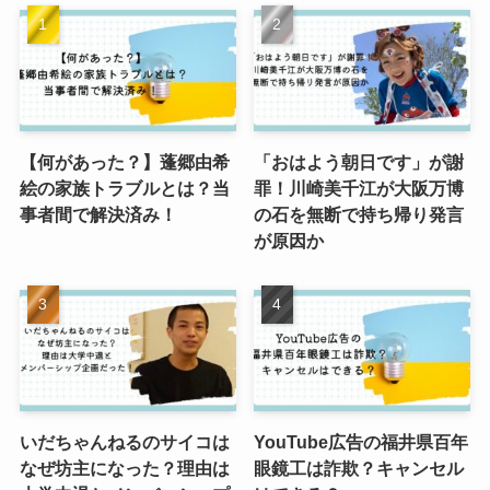
【何があった？】蓬郷由希
「おはよう朝日です」が謝
絵の家族トラブルとは？当
罪！川崎美千江が大阪万博
事者間で解決済み！
の石を無断で持ち帰り発言
が原因か
いだちゃんねるのサイコは
YouTube広告の福井県百年
なぜ坊主になった？理由は
眼鏡工は詐欺？キャンセル