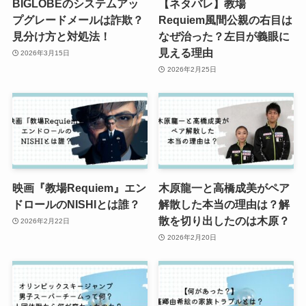
BIGLOBEのシステムアッ
【ネタバレ】教場
プグレードメールは詐欺？
Requiem風間公親の右目は
見分け方と対処法！
なぜ治った？左目が義眼に
見える理由
2026年3月15日
2026年2月25日
映画『教場Requiem』エン
木原龍一と高橋成美がペア
ドロールのNISHIとは誰？
解散した本当の理由は？解
散を切り出したのは木原？
2026年2月22日
2026年2月20日