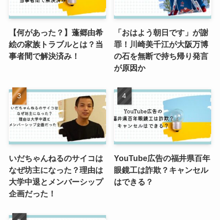
【何があった？】蓬郷由希
「おはよう朝日です」が謝
絵の家族トラブルとは？当
罪！川崎美千江が大阪万博
事者間で解決済み！
の石を無断で持ち帰り発言
が原因か
いだちゃんねるのサイコは
YouTube広告の福井県百年
なぜ坊主になった？理由は
眼鏡工は詐欺？キャンセル
大学中退とメンバーシップ
はできる？
企画だった！