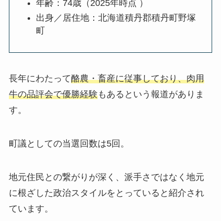
年齢：74歳（2025年時点 ）
出身／居住地
：北海道積丹郡積丹町野塚
町
長年にわたって
酪農・畜産に従事しており、肉用
牛の品評会で優勝経験
もあるという報道がありま
す。
町議としての当選回数は5回。
地元住民との繋がりが深く、派手さではなく地元
に根ざした政治スタイルをとっていると紹介され
ています。