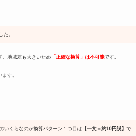
した。
ず、地域差も大きいため
「正確な換算」は不可能
です。
います。
在のいくらなのか換算パターン１つ目は
【一文＝約10円説】
で