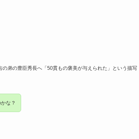
吉の弟の豊臣秀長へ「50貫もの褒美が与えられた」という描写
のかな？