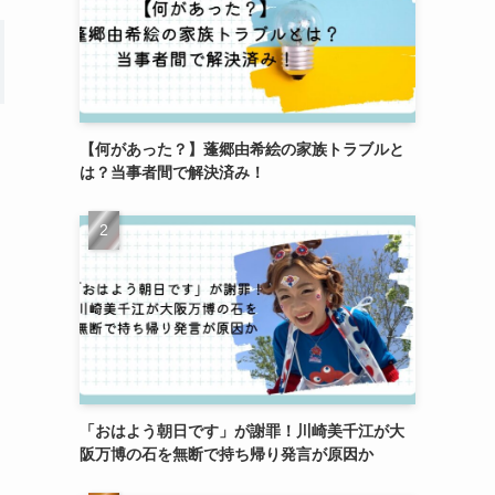
【何があった？】蓬郷由希絵の家族トラブルと
は？当事者間で解決済み！
「おはよう朝日です」が謝罪！川崎美千江が大
阪万博の石を無断で持ち帰り発言が原因か